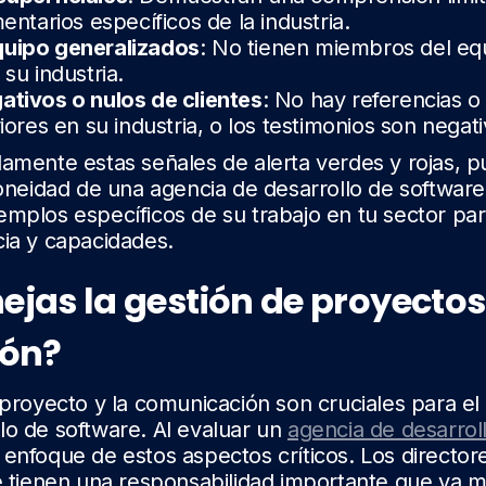
entarios específicos de la industria.
quipo generalizados
: No tienen miembros del eq
su industria.
ativos o nulos de clientes
: No hay referencias o
iores en su industria, o los testimonios son negati
damente estas señales de alerta verdes y rojas, 
doneidad de una agencia de desarrollo de software
emplos específicos de su trabajo en tu sector pa
cia y capacidades.
as la gestión de proyectos 
ón?
 proyecto y la comunicación son cruciales para el 
lo de software. Al evaluar un
agencia de desarrol
 enfoque de estos aspectos críticos. Los director
e tienen una responsabilidad importante que va má