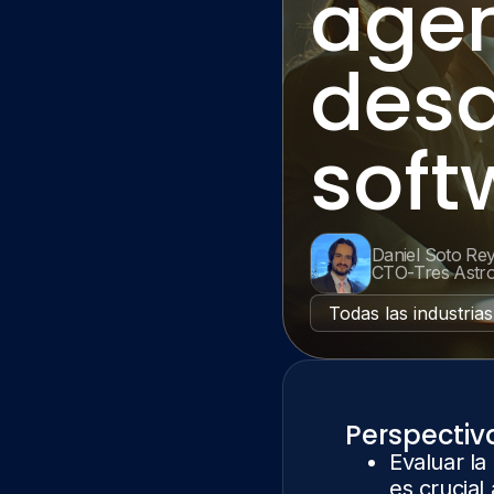
agen
desa
soft
Daniel Soto Re
CTO
-
Tres Astr
Todas las industrias
Perspectiv
Evaluar la
es crucial