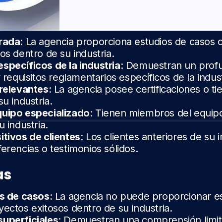
rada
: La agencia proporciona estudios de casos 
os dentro de su industria.
specíficos de la industria
: Demuestran un prof
 requisitos reglamentarios específicos de la indust
 relevantes
: La agencia posee certificaciones o t
u industria.
uipo especializado
: Tienen miembros del equip
 industria.
itivos de clientes
: Los clientes anteriores de su i
erencias o testimonios sólidos.
as
os de casos
: La agencia no puede proporcionar e
ectos exitosos dentro de su industria.
uperficiales
: Demuestran una comprensión limit