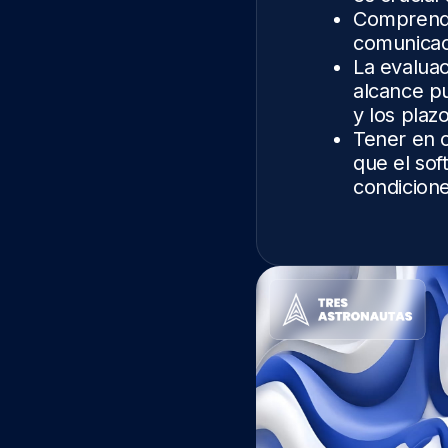
Comprende
comunicaci
La evaluac
alcance pu
y los plaz
Tener en c
que el so
condicion