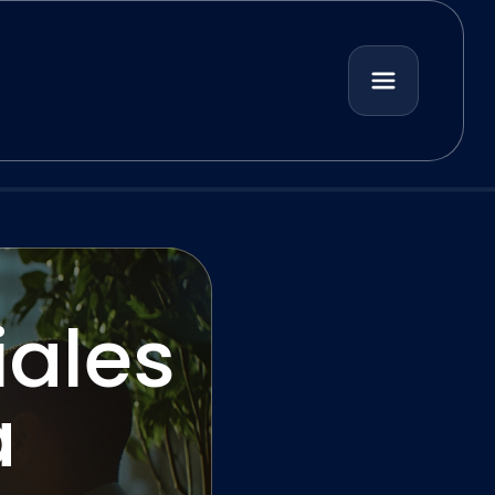
iales
a