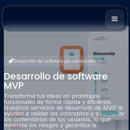
Desarrollo de software personalizado
Desarrollo de software
MVP
Transforma tus ideas en prototipos
funcionales de forma rápida y eficiente.
Nuestros servicios de desarrollo de MVP le
ayudan a validar los conceptos y a recopilar
los comentarios de los usuarios, lo que
minimiza los riesgos y garantiza la