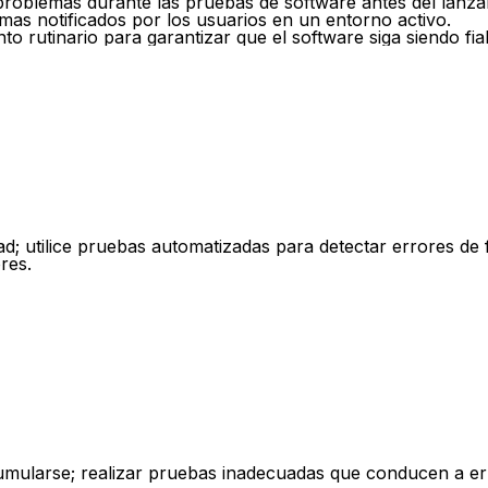
r problemas durante las pruebas de software antes del lanza
mas notificados por los usuarios en un entorno activo.
to rutinario para garantizar que el software siga siendo fia
dad; utilice pruebas automatizadas para detectar errores 
res.
mularse; realizar pruebas inadecuadas que conducen a err