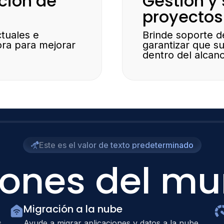
ción de
Gestión y
proyectos
tuales e
Brinde soporte d
ora para mejorar
garantizar que s
dentro del alcan
Este es el valor de texto predeterminado
iones del mu
Migración a la nube
s
Ayude a migrar aplicaciones y datos a la nube,