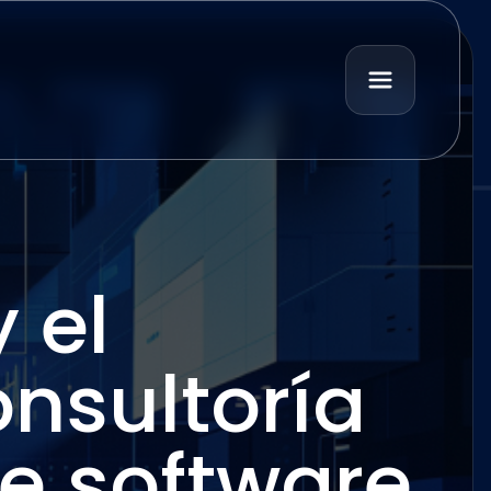
 el
nsultoría
de software