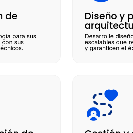
n de
Diseño y p
arquitect
ogía para sus
Desarrolle diseñ
n con sus
escalables que r
técnicos.
y garanticen el éx