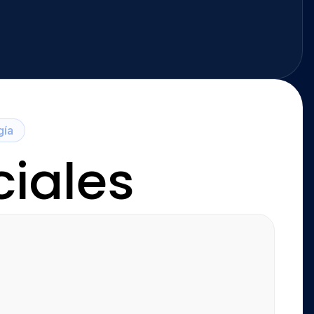
gía
ciales