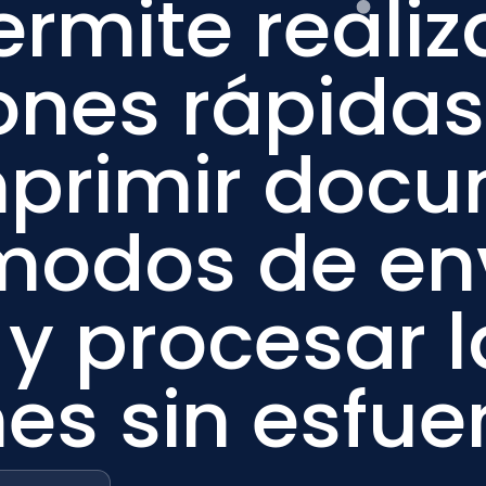
ermite realiz
ones rápidas
imprimir doc
modos de env
 y procesar l
es sin esfuer