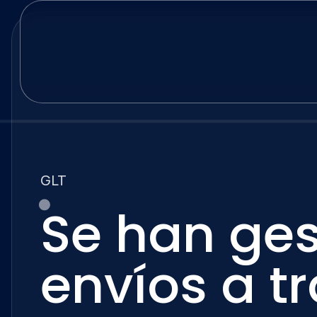
GLT
Se han ge
envíos a t